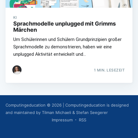
KI
Sprachmodelle unplugged mit Grimms
Märchen
Um Schülerinnen und Schülern Grundprinzipien großer
Sprachmodelle zu demonstrieren, haben wir eine
unplugged Aktivität entwickelt und…
1
MIN. LESEZEIT
Computingeducation
©
2026
|
Computingeducation
is designed
and maintained by Tilman Michaeli & Stefan Seegerer
Impressum
RSS