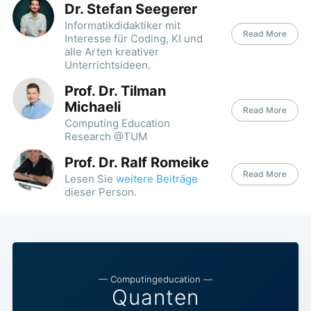
Dr. Stefan Seegerer
Informatikdidaktiker mit
Read More
Interesse für Coding, KI und
alle Arten kreativer
Unterrichtsideen.
Prof. Dr. Tilman
Michaeli
Read More
Computing Education
Research @TUM
Prof. Dr. Ralf Romeike
Read More
Lesen Sie
weitere Beiträge
dieser Person.
—
Computingeducation
—
Quanten